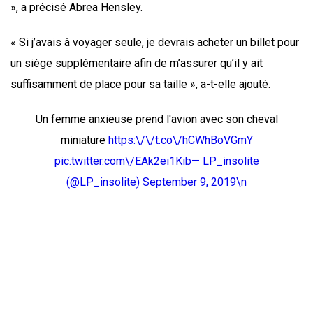
», a précisé Abrea Hensley.
« Si j’avais à voyager seule, je devrais acheter un billet pour
un siège supplémentaire afin de m’assurer qu’il y ait
suffisamment de place pour sa taille », a-t-elle ajouté.
Un femme anxieuse prend l'avion avec son cheval
miniature
https:\/\/t.co\/hCWhBoVGmY
pic.twitter.com\/EAk2ei1Kib— LP_insolite
(@LP_insolite)
September 9, 2019\n