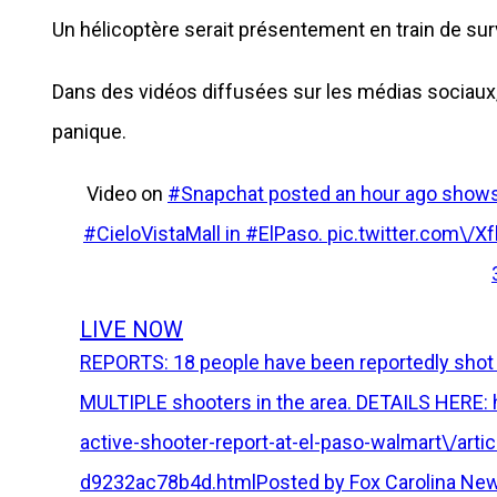
Un hélicoptère serait présentement en train de surv
Dans des vidéos diffusées sur les médias sociaux,
panique.
Video on
#Snapchat posted an hour ago shows 
#CieloVistaMall in
#ElPaso.
pic.twitter.com\/
LIVE NOW
REPORTS: 18 people have been reportedly shot at
MULTIPLE shooters in the area. DETAILS HERE: 
active-shooter-report-at-el-paso-walmart\/ar
d9232ac78b4d.htmlPosted by
Fox Carolina New