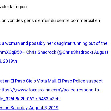
oler la région.
 on voit des gens s'enfuir du centre commercial en
a woman and possibly her daughter running out of the
XfhmXGqB58— Chris Shadrock (@ChrisShadrock)
August
3, 2019\n
 an El Paso Cielo Vista Mall. El Paso Police suspect
https:\/\/www.foxcarolina.com\/police-respond-to-
ticle_326b8e2b-062c-5483-a3cb-
s on Saturday, August 3, 2019