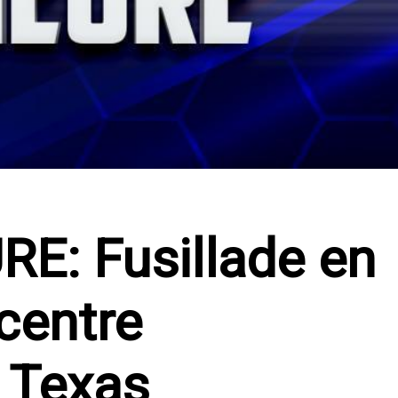
E: Fusillade en
centre
 Texas