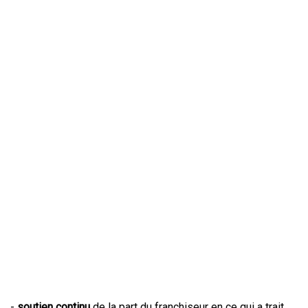
-
soutien continu
de la part du franchiseur en ce qui a trait