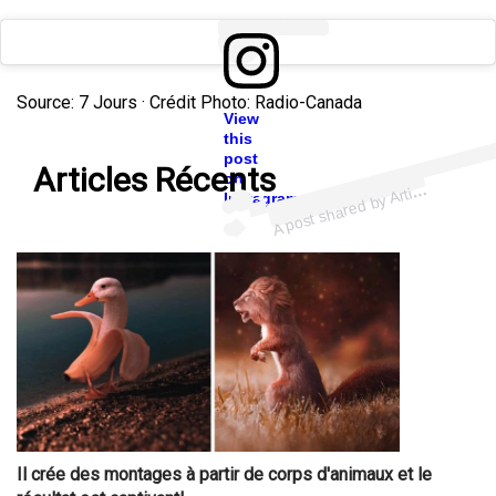
Source: 7 Jours · Crédit Photo: Radio-Canada
View
this
post
ost 
a
b
@
oi
artis
Articles Récents
on
A
Artis (
n
Instagram
Il crée des montages à partir de corps d'animaux et le