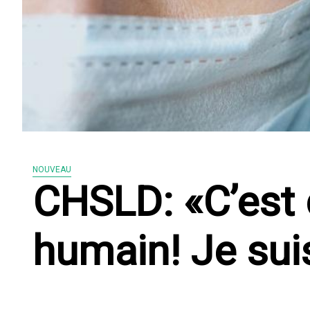
NOUVEAU
CHSLD: «C’est 
humain! Je su