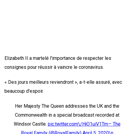
Elizabeth II a martelé l'importance de respecter les
consignes pour réussir à vaincre le coronavirus.
« Des jours meilleurs reviendront », a-t-elle assuré, avec
beaucoup d'espoir.
Her Majesty The Queen addresses the UK and the
Commonwealth in a special broadcast recorded at
Windsor Castle.
pic.twitter.com\/HjO1uiV1Tm— The
Royal Family (@RoyalFamily)
April 5, 2020\n