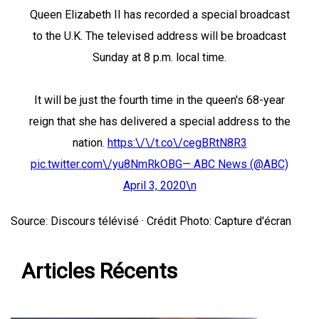
Queen Elizabeth II has recorded a special broadcast
to the U.K. The televised address will be broadcast
Sunday at 8 p.m. local time.
It will be just the fourth time in the queen's 68-year
reign that she has delivered a special address to the
nation.
https:\/\/t.co\/cegBRtN8R3
pic.twitter.com\/yu8NmRkOBG— ABC News (@ABC)
April 3, 2020\n
Source: Discours télévisé · Crédit Photo: Capture d'écran
Articles Récents