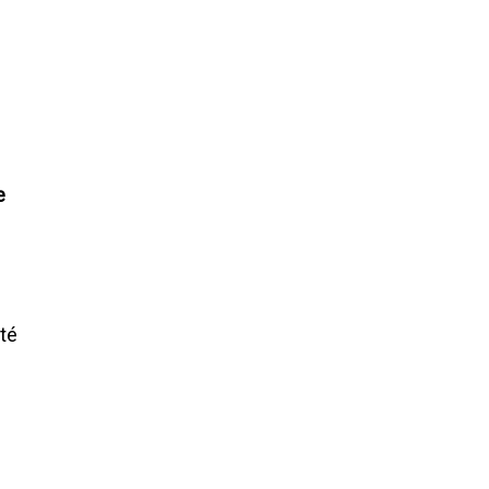
e
s
té