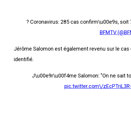
? Coronavirus: 285 cas confirm\u00e9s, soit
BFMTV (@B
Jérôme Salomon est également revenu sur le cas du
identifié.
J\u00e9r\u00f4me Salomon: "On ne sait touj
pic.twitter.com\/zEcPTriL