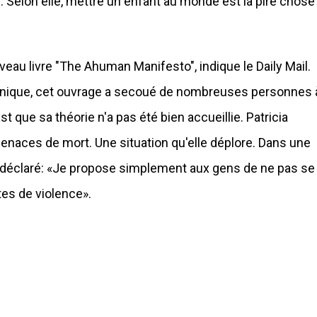
b. Selon elle, mettre un enfant au monde est la pire chose
veau livre "The Ahuman Manifesto", indique le Daily Mail.
tannique, cet ouvrage a secoué de nombreuses personnes 
t que sa théorie n'a pas été bien accueillie. Patricia
aces de mort. Une situation qu'elle déplore. Dans une
t déclaré: «Je propose simplement aux gens de ne pas se
tes de violence».