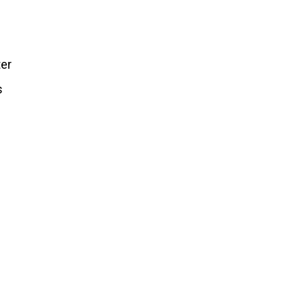
ter
s