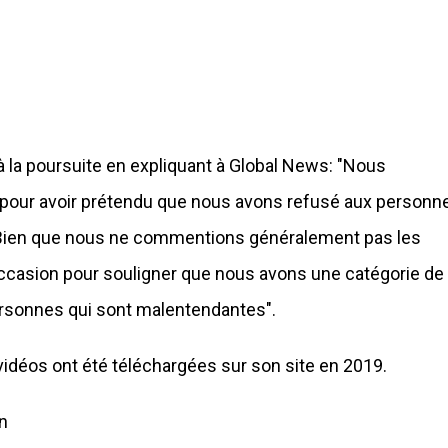
 à la poursuite en expliquant à Global News: "Nous
pour avoir prétendu que nous avons refusé aux personn
 Bien que nous ne commentions généralement pas les
'occasion pour souligner que nous avons une catégorie de
ersonnes qui sont malentendantes".
vidéos ont été téléchargées sur son site en 2019.
n