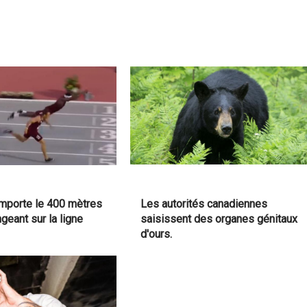
emporte le 400 mètres
Les autorités canadiennes
geant sur la ligne
saisissent des organes génitaux
d'ours.