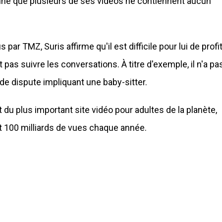
donné que plusieurs de ses vidéos ne contiennent aucun
ar TMZ, Suris affirme qu'il est difficile pour lui de profi
as suivre les conversations. À titre d'exemple, il n'a pa
de dispute impliquant une baby-sitter.
t du plus important site vidéo pour adultes de la planète,
et 100 milliards de vues chaque année.