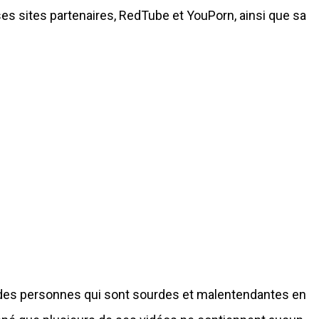
es sites partenaires, RedTube et YouPorn, ainsi que sa
s des personnes qui sont sourdes et malentendantes en