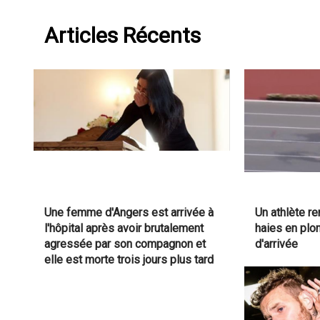
Articles Récents
Une femme d'Angers est arrivée à
Un athlète r
l'hôpital après avoir brutalement
haies en plon
agressée par son compagnon et
d'arrivée
elle est morte trois jours plus tard