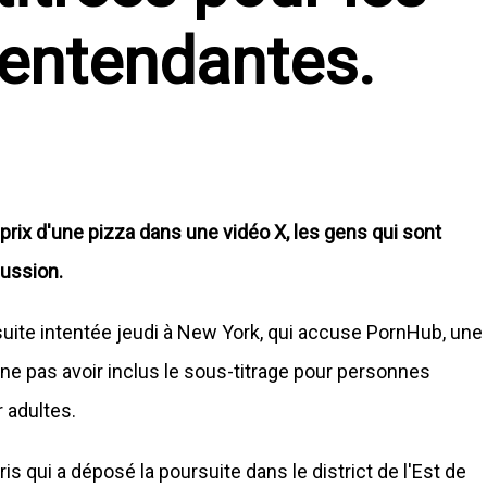
entendantes.
 prix d'une pizza dans une vidéo X, les gens qui sont
cussion.
uite intentée jeudi à New York, qui accuse PornHub, une
 ne pas avoir inclus le sous-titrage pour personnes
 adultes.
qui a déposé la poursuite dans le district de l'Est de