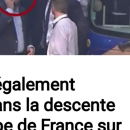
 également
ns la descente
ipe de France sur