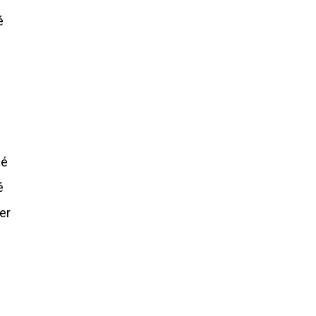
é
gé
é
er