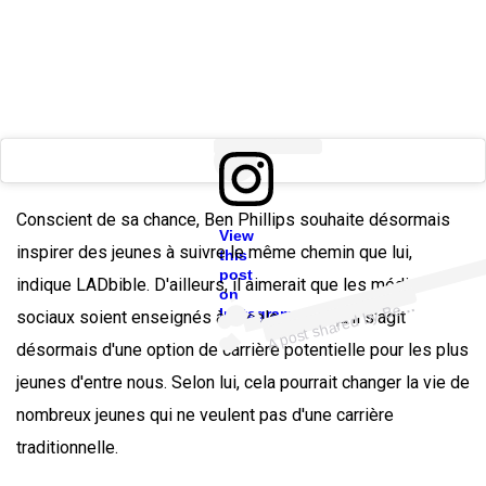
Conscient de sa chance, Ben Phillips souhaite désormais
View
inspirer des jeunes à suivre le même chemin que lui,
this
ost
a
b
hil
ps
hil
p
u
post
indique LADbible. D'ailleurs, il aimerait que les médias
on
A
n
P
n
e
Instagram
sociaux soient enseignés à l'école parce qu'il s'agit
désormais d'une option de carrière potentielle pour les plus
jeunes d'entre nous. Selon lui, cela pourrait changer la vie de
nombreux jeunes qui ne veulent pas d'une carrière
traditionnelle.