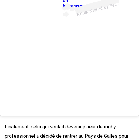
ost
a
b
hil
ps
hil
p
u
on
A
n
P
n
e
Instagram
Finalement, celui qui voulait devenir joueur de rugby
professionnel a décidé de rentrer au Pays de Galles pour