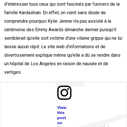
d'intéresser tous ceux qui sont fascinés par l'univers de la
famille Kardashian. En effet, on vient sans doute de
comprendre pourquoi Kylie Jenner n'a pas assisté à la
cérémonie des Emmy Awards dimanche dernier puisqu'il
semblerait qu'elle soit victime d'une vilaine grippe qui ne lui
laisse aucun répit. Le site web d'informations et de
divertissement explique même qu'elle a dû se rendre dans
un hôpital de Los Angeles en raison de nausée et de
vertiges.
View
this
ost
a
b
8 
@ky
e
er
post
on
A
e \
n