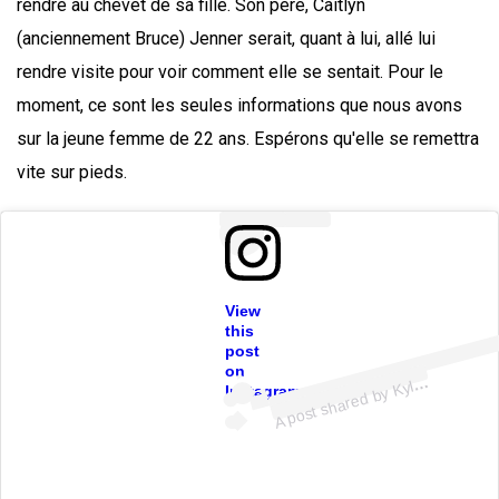
rendre au chevet de sa fille. Son père, Caitlyn
(anciennement Bruce) Jenner serait, quant à lui, allé lui
rendre visite pour voir comment elle se sentait. Pour le
moment, ce sont les seules informations que nous avons
sur la jeune femme de 22 ans. Espérons qu'elle se remettra
vite sur pieds.
View
this
ost
a
b
8 
@ky
e
er
post
on
A
e \
n
Kyli
Instagram