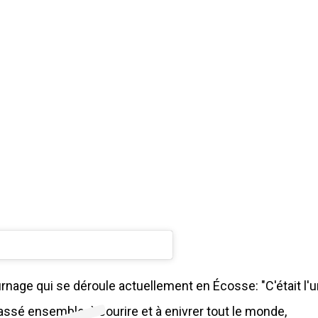
Sep 12, 2019 at 8:01am PDT\n
nage qui se déroule actuellement en Écosse: "C'était l'u
ssé ensemble, à sourire et à enivrer tout le monde,