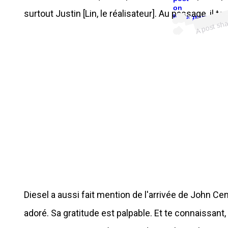
o
on
surtout Justin [Lin, le réalisateur]. Au passage, il te
Instagram
Diesel a aussi fait mention de l'arrivée de John Cen
adoré. Sa gratitude est palpable. Et te connaissant,