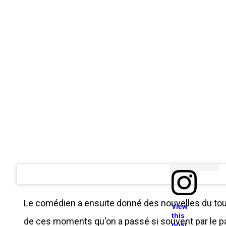
Le comédien a ensuite donné des nouvelles du tour
View
this
de ces moments qu'on a passé si souvent par le pa
post