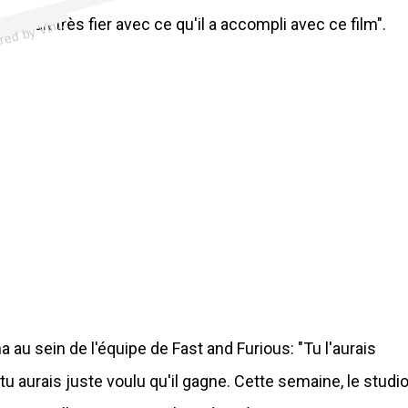
p
st s
h
ar
e
d
by
Vi
es
el (
@vi
n
di
es
el)
o
 rendrait très fier avec ce qu'il a accompli avec ce film".
A
Di
n
n
a au sein de l'équipe de Fast and Furious: "Tu l'aurais
 tu aurais juste voulu qu'il gagne. Cette semaine, le studi