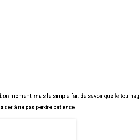
bon moment, mais le simple fait de savoir que le tournag
 aider à ne pas perdre patience!
Aug 9, 2019 at 12:43pm P