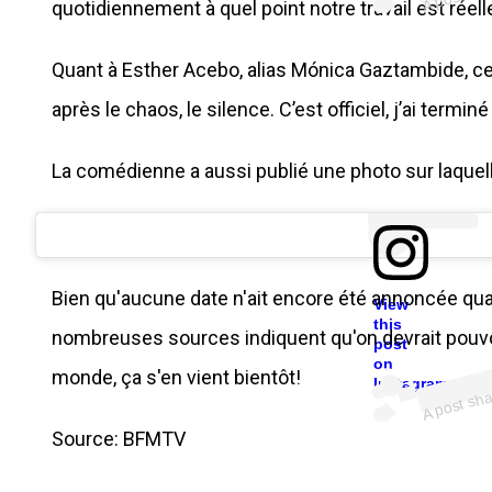
quotidiennement à quel point notre travail est réell
Quant à Esther Acebo, alias Mónica Gaztambide, cell
après le chaos, le silence. C’est officiel, j’ai termin
La comédienne a aussi publié une photo sur laquel
Bien qu'aucune date n'ait encore été annoncée quan
View
this
o
nombreuses sources indiquent qu'on devrait pouvoir
post
on
monde, ça s'en vient bientôt!
E
Instagram
Source: BFMTV