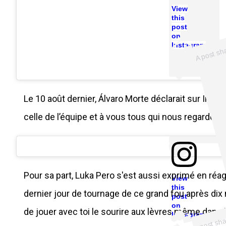
View
this
post
on
Instagram
Le 10 août dernier, Álvaro Morte déclarait sur Insta
celle de l’équipe et à vous tous qui nous regardez à
Pour sa part, Luka Pero s'est aussi exprimé en réag
View
o
o
this
dernier jour de tournage de ce grand fou après dix moi
post
on
de jouer avec toi le sourire aux lèvres même dans 
u
Instagram