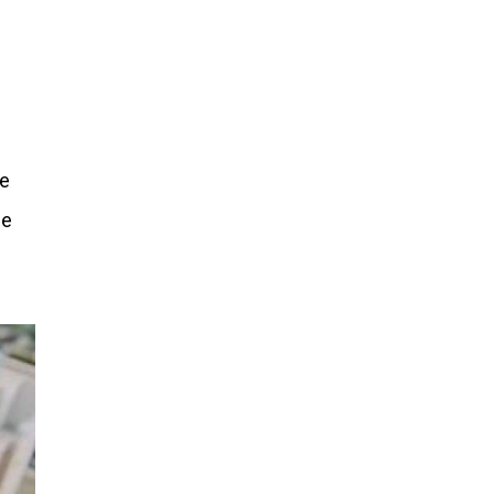
le
ce