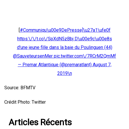
[
#Communiqu\u00e9DePresse]\u27a1\ufe0f
https:\/\/t.co\/SpXdN5zBbj D\u00e9c\u00e8s
d'une jeune fille dans la baie du Poulinguen (44)
@SauveteursenMer
pic.twitter.com\/7RCrM2QmMf
— Premar Atlantique (@premaratlant)
August 7,
2019\n
Source: BFMTV
Crédit Photo: Twitter
Articles Récents