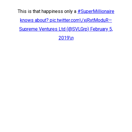
This is that happiness only a
#SuperMillionaire
knows about?
pic.twitter.com\/xjRxtModuR—
Supreme Ventures Ltd (@SVLGrp)
February 5,
2019\n