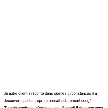
Un autre client a raconté dans quelles circonstances il a
découvert que l'entreprise prenait subitement congé:
"Depuis vendredi il n’est pas venu. Samedi il n’est pas venu,