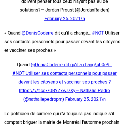
doivent penser tous ceux n'ayant pas eu de
solutions?— Jordan Proust (@JordanRaiden)
February 25, 2021\n
« Quand
@DenisCoderre
dit qu'il a changé...
#NOT
Utiliser
ses contacts personnels pour passer devant les citoyens
et vacciner ses proches »
Quand
@DenisCoderre dit qu'il a chang\u00e9...
#NOT Utiliser ses contacts personnels pour passer
devant les citoyens et vacciner ses proches ?
https:\/\/t.co\/0BYZxvJ7Xy— Nathalie Pedro
(@nathaliepedropm)
February 25, 2021\n
Le politicien de carrière qui n'a toujours pas indiqué s'il
comptait briguer la mairie de Montréal l'automne prochain