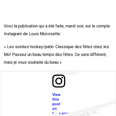
Voici la publication qui a été faite, mardi soir, sur le compte
Instagram de Louis Morissette:
« Les soirées hockey/patin. Classique des fêtes chez les
Mo! Passez un beau temps des fêtes. Ce sera différent,
mais je vous souhaite du beau »
View
ost
a
b
u
ori
e
e
@
ori
e
e
this
post
on
A
n
Instagram