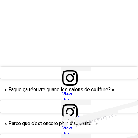
« Faque ça réouvre quand les salons de coiffure? »
View
ost
a
b
u
ori
e
e
@
ori
e
e
this
post
on
A
n
o
Instagram
« Parce que c’est encore plus d’actualité... »
View
this