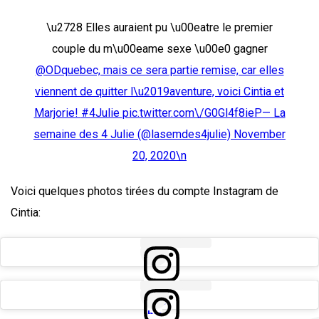
\u2728 Elles auraient pu \u00eatre le premier
couple du m\u00eame sexe \u00e0 gagner
@ODquebec, mais ce sera partie remise, car elles
viennent de quitter l\u2019aventure, voici Cintia et
Marjorie!
#4Julie
pic.twitter.com\/G0Gl4f8ieP— La
semaine des 4 Julie (@lasemdes4julie)
November
20, 2020\n
Voici quelques photos tirées du compte Instagram de
Cintia:
View
this