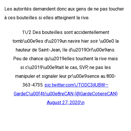
Les autorités demandent donc aux gens de ne pas toucher
à ces bouteilles si elles atteignent la rive.
1\/2 Des bouteilles sont accidentellement
tomb\u00e9es d\u2019un navire hier soir \u00e0 la
hauteur de Saint-Jean, Ile d\u2019Orl\u00e9ans.
Peu de chance qu\u2019elles touchent la rive mais
si c\u2019\u00e9tait le cas, SVP, ne pas les
manipuler et signaler leur pr\u00e9sence au 800-
363-4735.
pic.twitter.com\/TODC3jlUBW—
GardeC\u00f4ti\u00e8reCAN (@GardeCotiereCAN)
August 27, 2020\n