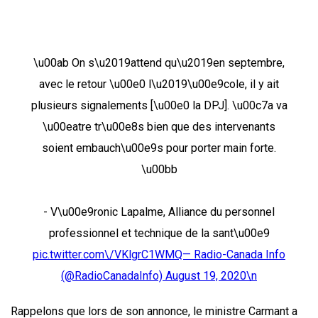
\u00ab On s\u2019attend qu\u2019en septembre,
avec le retour \u00e0 l\u2019\u00e9cole, il y ait
plusieurs signalements [\u00e0 la DPJ]. \u00c7a va
\u00eatre tr\u00e8s bien que des intervenants
soient embauch\u00e9s pour porter main forte.
\u00bb
- V\u00e9ronic Lapalme, Alliance du personnel
professionnel et technique de la sant\u00e9
pic.twitter.com\/VKlgrC1WMQ— Radio-Canada Info
(@RadioCanadaInfo)
August 19, 2020\n
Rappelons que lors de son annonce, le ministre Carmant a